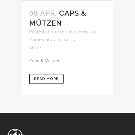
08 APR.
CAPS &
MÜTZEN
Posted at 00:41h
in
by
admin
0
Comments
0
Likes
Share
Caps & Mützen...
READ MORE