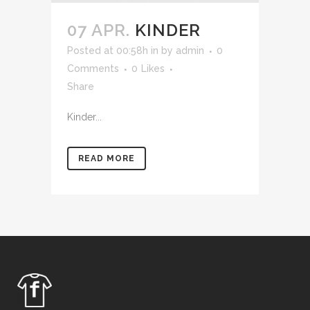
07 APR.
KINDER
Posted at 00:58h
in
by
admin
0
Comments
0
Likes
Share
Kinder...
READ MORE