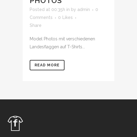
PHOTOS
Posted at 00:35h
in
by
admin
0
Comments
0
Likes
Share
Model Photos mit verschiedenen
Landesflaggen auf T-Shirts...
READ MORE