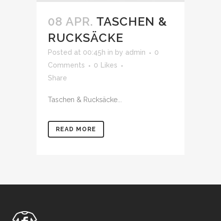
08 APR.
TASCHEN &
RUCKSÄCKE
Posted at 00:45h
in
by
admin
0
Comments
0
Likes
Share
Taschen & Rucksäcke...
READ MORE