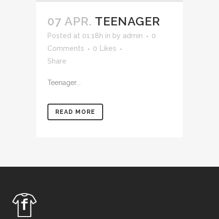
07 APR.
TEENAGER
Posted at 01:18h
in
by
admin
0
Comments
0
Likes
Share
Teenager...
READ MORE