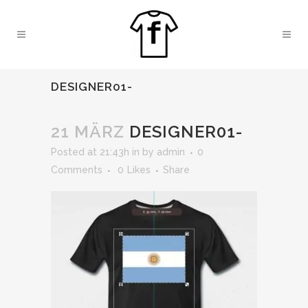
DESIGNER01-
21 MÄRZ
DESIGNER01-
Posted at 21:43h
in
by
admin
0
Comments
0
Likes
Share