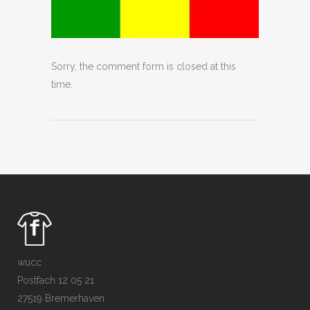
Sorry, the comment form is closed at this
time.
wucc
Postfach 12 05 21
27519 Bremerhaven