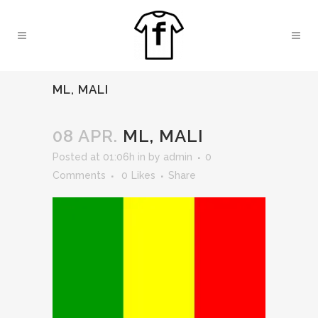
ML, MALI
08 APR.
ML, MALI
Posted at 01:06h
in
by
admin
0
Comments
0
Likes
Share