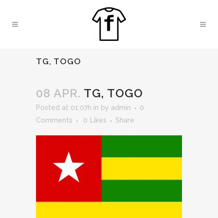
TG, TOGO
08 APR.
TG, TOGO
Posted at 01:07h
in
by
admin
0
Comments
0
Likes
Share