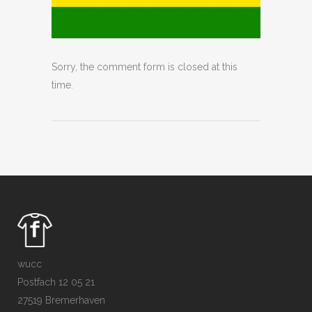
Sorry, the comment form is closed at this
time.
wucc
Postfach 12 05 21
27519 Bremerhaven