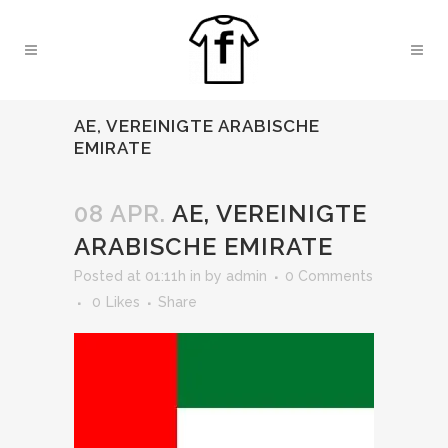
AE, VEREINIGTE ARABISCHE
EMIRATE
08 APR.
AE, VEREINIGTE
ARABISCHE EMIRATE
Posted at 01:11h
in
by
admin
0 Comments
0
Likes
Share