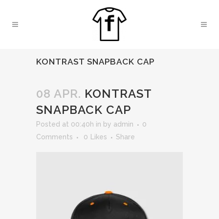
KONTRAST SNAPBACK CAP
08 APR.
KONTRAST
SNAPBACK CAP
Posted at 00:40h
in
by
admin
0
Comments
0
Likes
Share