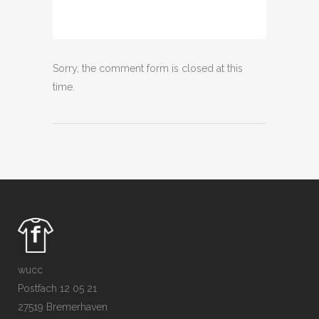
Sorry, the comment form is closed at this
time.
wucc
Postfach 12 05 21
27519 Bremerhaven