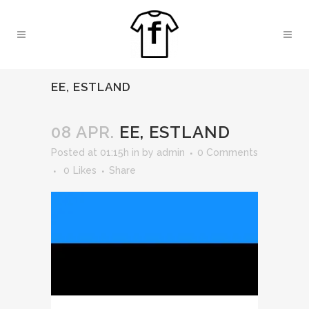
EE, ESTLAND
08 APR.
EE, ESTLAND
Posted at 01:15h
in
by
admin
0 Comments
0
Likes
Share