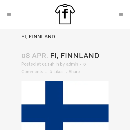
FI, FINNLAND
08 APR.
FI, FINNLAND
Posted at 01:14h
in
by
admin
0
Comments
0
Likes
Share