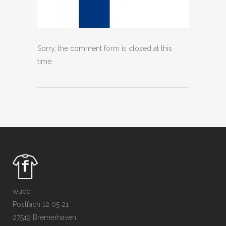
Sorry, the comment form is closed at this
time.
wucc
Postfach 12 05 21
27519 Bremerhaven