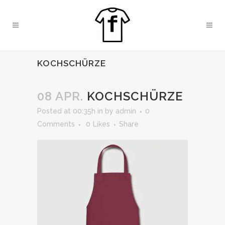
KOCHSCHÜRZE
08 APR.
KOCHSCHÜRZE
Posted at 00:35h
in
by
admin
0
Comments
0
Likes
Share