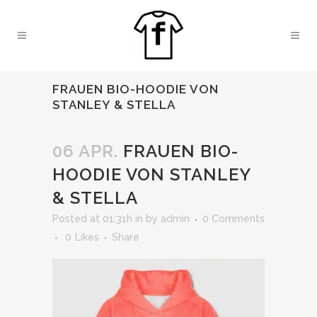
FRAUEN BIO-HOODIE VON
STANLEY & STELLA
06 APR.
FRAUEN BIO-
HOODIE VON STANLEY
& STELLA
Posted at 01:31h
in
by
admin
0 Comments
0
Likes
Share