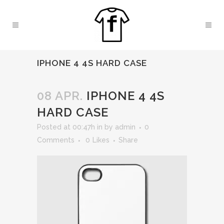
IPHONE 4 4S HARD CASE
08 APR.
IPHONE 4 4S
HARD CASE
Posted at 00:47h
in
by
admin
0
Comments
0
Likes
Share