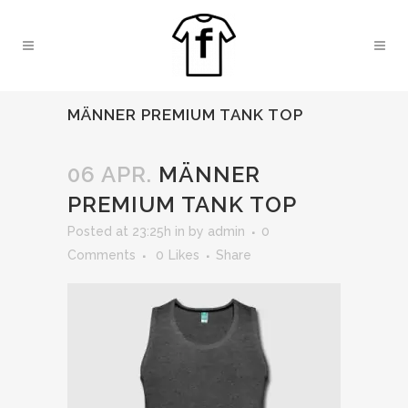
MÄNNER PREMIUM TANK TOP
06 APR.
MÄNNER
PREMIUM TANK TOP
Posted at 23:25h
in
by
admin
0
Comments
0
Likes
Share