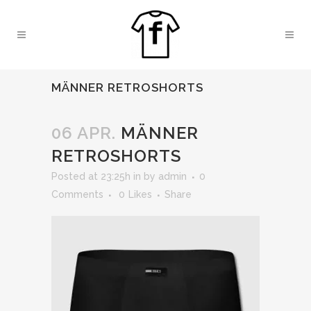
MÄNNER RETROSHORTS
06 APR.
MÄNNER
RETROSHORTS
Posted at 23:25h
in
by
admin
0
Comments
0
Likes
Share