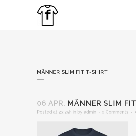
MÄNNER SLIM FIT T-SHIRT
06 APR.
MÄNNER SLIM FIT
Posted at 23:25h
in
by
admin
0 Comments