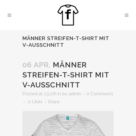
MÄNNER STREIFEN-T-SHIRT MIT
V-AUSSCHNITT
06 APR.
MÄNNER
STREIFEN-T-SHIRT MIT
V-AUSSCHNITT
Posted at 23:17h
in
by
admin
0 Comments
0
Likes
Share