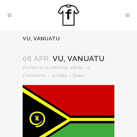
VU, VANUATU
08 APR.
VU, VANUATU
Posted at 01:20h
in
by
admin
0
Comments
0
Likes
Share