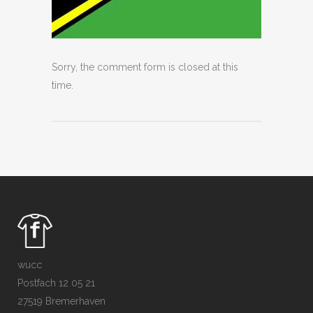
Sorry, the comment form is closed at this
time.
wucc
Postfach 12 05 21
27519 Bremerhaven