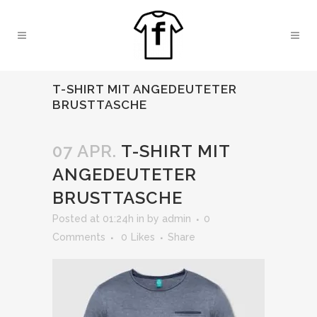
T-SHIRT MIT ANGEDEUTETER
BRUSTTASCHE
07 APR.
T-SHIRT MIT
ANGEDEUTETER
BRUSTTASCHE
Posted at 01:24h
in
by
admin
0
Comments
0
Likes
Share