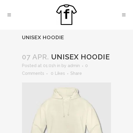
UNISEX HOODIE
07 APR.
UNISEX HOODIE
Posted at 01:01h
in
by
admin
0
Comments
0
Likes
Share