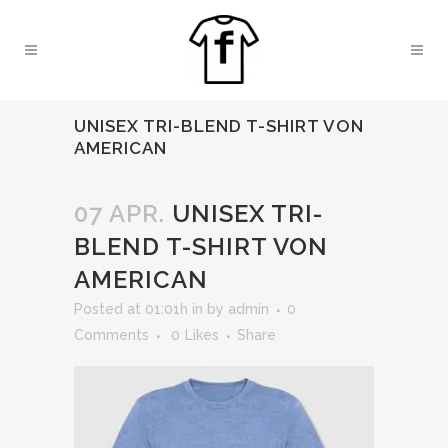
UNISEX TRI-BLEND T-SHIRT VON
AMERICAN
07 APR.
UNISEX TRI-
BLEND T-SHIRT VON
AMERICAN
Posted at 01:01h
in
by
admin
0
Comments
0
Likes
Share