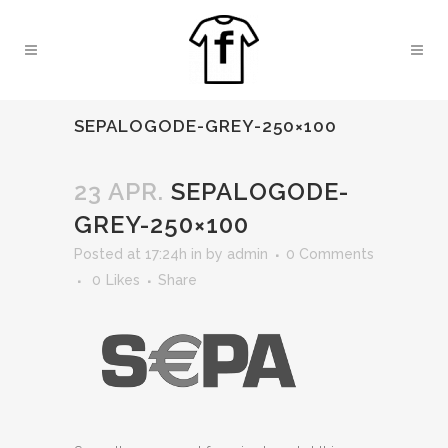
SEPALOGODE-GREY-250×100
23 APR.
SEPALOGODE-
GREY-250×100
Posted at 17:24h
in
by
admin
0 Comments
0
Likes
Share