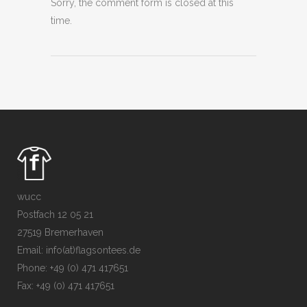
Sorry, the comment form is closed at this
time.
wucc
Postfach 12 05 21
27519 Bremerhaven
Email: info(at)flagsontees.de
Phone: +49 (0) 471 417651
Fax: +49 (0) 471 417651